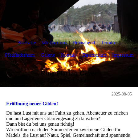
Startseite
Wir über uns
Heimabend
Termine
Pfadfinderheim
Galerie
Kontakt
Datenschutz
Impressum
Ring Florian Geyer
Pfadfinder Iserlohn
2025-08-05
Eröffnung neuer Gilden!
Du hast Lust mit uns auf Fahrt zu gehen, Abenteuer zu erleben
und am Lagerfeuer Gitarrengesang zu lauschen?
Dann bist du bei uns genau richtig!
Wir eröffnen nach den Sommerferien zwei neue Gilden für
Mädels, die Lust auf Natur, Spiel, Gemeinschaft und spannende