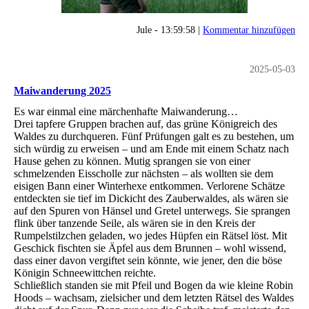
Jule - 13:59:58 |
Kommentar hinzufügen
2025-05-03
Maiwanderung 2025
Es war einmal eine märchenhafte Maiwanderung…
Drei tapfere Gruppen brachen auf, das grüne Königreich des
Waldes zu durchqueren. Fünf Prüfungen galt es zu bestehen, um
sich würdig zu erweisen – und am Ende mit einem Schatz nach
Hause gehen zu können. Mutig sprangen sie von einer
schmelzenden Eisscholle zur nächsten – als wollten sie dem
eisigen Bann einer Winterhexe entkommen. Verlorene Schätze
entdeckten sie tief im Dickicht des Zauberwaldes, als wären sie
auf den Spuren von Hänsel und Gretel unterwegs. Sie sprangen
flink über tanzende Seile, als wären sie in den Kreis der
Rumpelstilzchen geladen, wo jedes Hüpfen ein Rätsel löst. Mit
Geschick fischten sie Äpfel aus dem Brunnen – wohl wissend,
dass einer davon vergiftet sein könnte, wie jener, den die böse
Königin Schneewittchen reichte.
Schließlich standen sie mit Pfeil und Bogen da wie kleine Robin
Hoods – wachsam, zielsicher und dem letzten Rätsel des Waldes