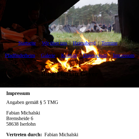
Startseite
Wir über uns
Heimabend
Termine
Pfadfinderheim
Galerie
Kontakt
Datenschutz
Impressum
Ring Florian Geyer
Pfadfinder Iserlohn
Impressum
Angaben gemäß § 5 TMG
Fabian Michalski
Bremsheide 6
58638 Iserlohn
Vertreten durch:
Fabian Michalski