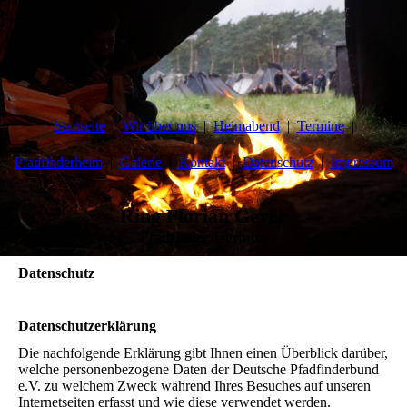
Startseite
Wir über uns
Heimabend
Termine
Pfadfinderheim
Galerie
Kontakt
Datenschutz
Impressum
Ring Florian Geyer
Pfadfinder Iserlohn
Datenschutz
Datenschutzerklärung
Die nachfolgende Erklärung gibt Ihnen einen Überblick darüber,
welche personenbezogene Daten der Deutsche Pfadfinderbund
e.V. zu welchem Zweck während Ihres Besuches auf unseren
Internetseiten erfasst und wie diese verwendet werden.