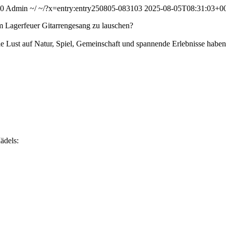
00
Admin
~/
~/?x=entry:entry250805-083103
2025-08-05T08:31:03+0
am Lagerfeuer Gitarrengesang zu lauschen?
e Lust auf Natur, Spiel, Gemeinschaft und spannende Erlebnisse haben
ädels: