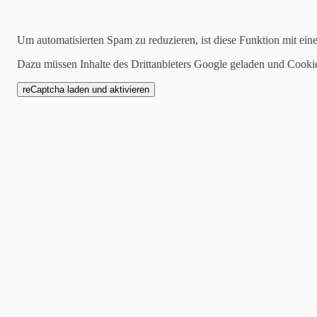
2021-08-30
Bundesfahrt 2021
Um automatisierten Spam zu reduzieren, ist diese Funktion mit ein
Dazu müssen Inhalte des Drittanbieters Google geladen und Cooki
„Ich sauge den Sommer in mich rein wie die Wildbienen den Honig“
Und weißt du, woraus er besteht?“
Und sie erzählte es Birk.
„Es ist ein einziger großer Kuchen aus Sonnenaufgängen und Blaube
Sternenhimmel und Wald in der Mittagshitze, voll von Sonnenlicht a
Astrid Lindgren in Ronja Räubertochter
Bundesfahrt im Sommer 2021