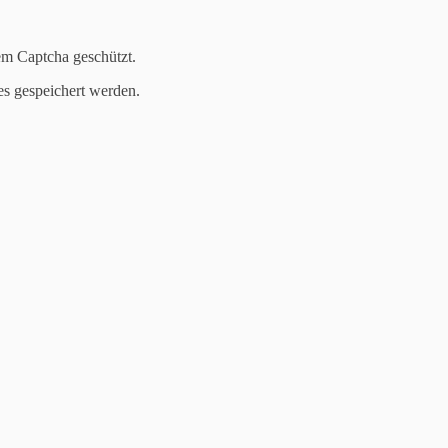
em Captcha geschützt.
es gespeichert werden.
, sagte sie. „Ich sammele mir einen großen Sommerkuchen zusammen 
erreisig mit reifen Beeren und Sommersprossen, die du auf den Armen
uf den Fichten und Regenschauern und all sowas.”