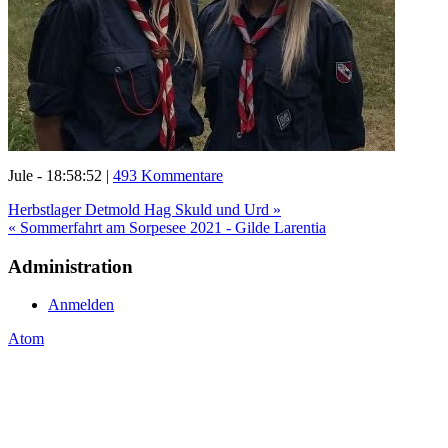
Jule - 18:58:52 |
493 Kommentare
Herbstlager Detmold Hag Skuld und Urd »
« Sommerfahrt am Sorpesee 2021 - Gilde Larentia
Administration
Anmelden
Atom